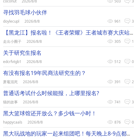
coconut
2026/8/8
503
3
寻找羽毛球小伙伴
doylecupl
2026/8/8
961
3
【黑龙江】报名啦！《王者荣耀》王者城市赛大庆站，5月13日拉开
走出小圈子
2026/8/8
305
1
关于研究生报名
edcrfvtgb1
2026/8/8
512
0
有没有报名19年民商法研究生的？
萧竈混死
2026/8/8
391
2
普通话考试什么时候能报，上哪里报名?
猫的故事
2026/8/8
741
3
黑大篮球馆还开放么？多少钱一小时！
happycaals
2026/8/8
876
0
黑大玩战地的玩家一起来组团吧！每天晚上8-9点都可以开车哦