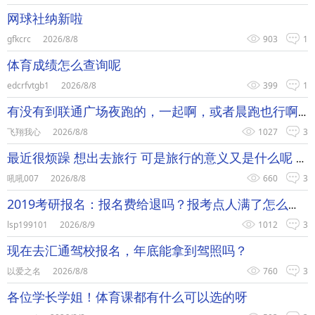
网球社纳新啦
gfkcrc
2026/8/8
903
1
体育成绩怎么查询呢
edcrfvtgb1
2026/8/8
399
1
有没有到联通广场夜跑的，一起啊，或者晨跑也行啊！！一起减肥，
飞翔我心
2026/8/8
1027
3
最近很烦躁 想出去旅行 可是旅行的意义又是什么呢 为了逃避烦
吼吼007
2026/8/8
660
3
2019考研报名：报名费给退吗？报考点人满了怎么办？
lsp199101
2026/8/9
1012
3
现在去汇通驾校报名，年底能拿到驾照吗？
以爱之名
2026/8/8
760
3
各位学长学姐！体育课都有什么可以选的呀