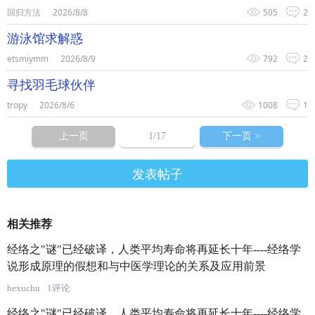
回归方法
2026/8/8
505
2
游泳馆求解惑
etsmiymm
2026/8/9
792
2
寻找羽毛球伙伴
tropy
2026/8/6
1008
1
上一页
1
/17
下一页 >
发表帖子
相关推荐
经络之"谜"已经破译，人类平均寿命将再延长十年----经络学
说形成原理的假想和与中医学理论的关系及应用前景
hexuchu
1评论
经络之"谜"已经破译，人类平均寿命将再延长十年----经络学