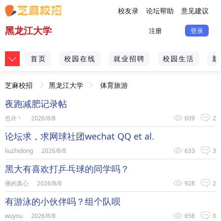
校友录
论坛帮助
意见建议
黑龙江大学
注册
登录
首页
校园在线
就业招聘
校园生活
新
芝麻校招
黑龙江大学
体育旅游
夜跑减肥记录帖
也许丶
2026/8/8
609
2
论坛求，求网球社团wechat QQ et al.
liuzhidong
2026/8/8
633
3
黑大有喜欢打乒乓球的同学吗？
痛的真心
2026/8/8
928
2
有游泳的小伙伴吗？组个队呗
wuyou
2026/8/8
658
0